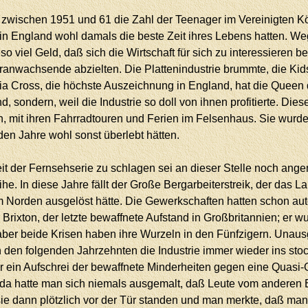
eit zwischen 1951 und 61 die Zahl der Teenager im Vereinigten 
e in England wohl damals die beste Zeit ihres Lebens hatten.
so viel Geld, daß sich die Wirtschaft für sich zu interessiere
Heranwachsende abzielten. Die Plattenindustrie brummte, die K
oria Cross, die höchste Auszeichnung in England, hat die Quee
nd, sondern, weil die Industrie so doll von ihnen profitierte. Di
 mit ihren Fahrradtouren und Ferien im Felsenhaus. Sie wurden
den Jahre wohl sonst überlebt hätten.
it der Fernsehserie zu schlagen sei an dieser Stelle noch angem
eihe. In diese Jahre fällt der Große Bergarbeiterstreik, der das
 im Norden ausgelöst hätte. Die Gewerkschaften hatten schon a
Brixton, der letzte bewaffnete Aufstand in Großbritannien; er 
er beide Krisen haben ihre Wurzeln in den Fünfzigern. Unausg
n den folgenden Jahrzehnten die Industrie immer wieder ins st
ar ein Aufschrei der bewaffnete Minderheiten gegen eine Quasi-
 da hatte man sich niemals ausgemalt, daß Leute vom anderen E
 dann plötzlich vor der Tür standen und man merkte, daß man s