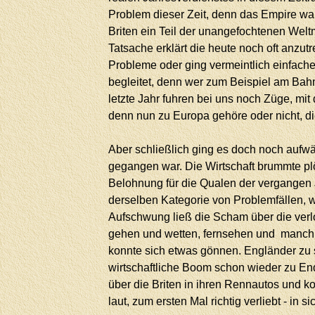
Problem dieser Zeit, denn das Empire war
Briten ein Teil der unangefochtenen Welt
Tatsache erklärt die heute noch oft anzu
Probleme oder ging vermeintlich einfache 
begleitet, denn wer zum Beispiel am Bahn
letzte Jahr fuhren bei uns noch Züge, mit
denn nun zu Europa gehöre oder nicht, di
Aber schließlich ging es doch noch aufwär
gegangen war. Die Wirtschaft brummte plöt
Belohnung für die Qualen der vergangen 
derselben Kategorie von Problemfällen, w
Aufschwung ließ die Scham über die ver
gehen und wetten, fernsehen und manchma
konnte sich etwas gönnen. Engländer zu se
wirtschaftliche Boom schon wieder zu En
über die Briten in ihren Rennautos und k
laut, zum ersten Mal richtig verliebt - in si