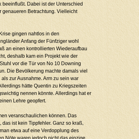
 beeinflußt. Dabei ist der Unterschied
r genaueren Betrachtung. Vielleicht
rise gingen nahtlos in den
Engländer Anfang der Fünfziger wohl
daß an einen kontrollierten Wiederaufbau
cht, deshalb kam ein Projekt wie der
 Stuhl vor die Tür von No 10 Downing
 tun. Die Bevölkerung machte damals viel
l als zur Ausnahme. Arm zu sein war
Allerdings hätte Quentin zu Kriegszeiten
gswichtig nennen könnte. Allerdings hat er
einen Lehre geopfert.
äumen veranschaulichen können. Das
das ist kein Tippfehler. Ganz so kraß,
t man etwa auf eine Verdopplung des
en Nöte waren jedoch nicht das einzige