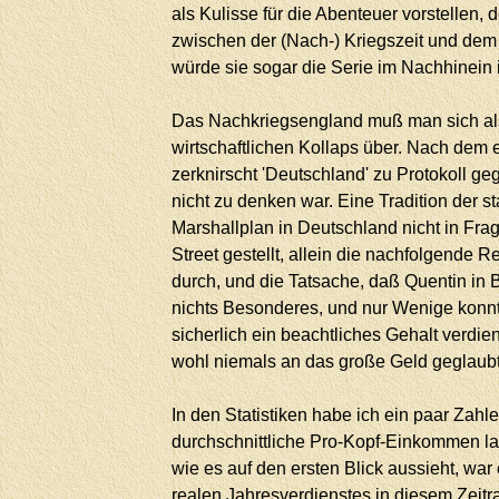
als Kulisse für die Abenteuer vorstellen,
zwischen der (Nach-) Kriegszeit und dem 
würde sie sogar die Serie im Nachhinein 
Das Nachkriegsengland muß man sich als e
wirtschaftlichen Kollaps über. Nach dem 
zerknirscht 'Deutschland' zu Protokoll ge
nicht zu denken war. Eine Tradition der s
Marshallplan in Deutschland nicht in Fra
Street gestellt, allein die nachfolgende 
durch, und die Tatsache, daß Quentin in 
nichts Besonderes, und nur Wenige konnten
sicherlich ein beachtliches Gehalt verdie
wohl niemals an das große Geld geglaubt
In den Statistiken habe ich ein paar Za
durchschnittliche Pro-Kopf-Einkommen lag
wie es auf den ersten Blick aussieht, wa
realen Jahresverdienstes in diesem Zeitr