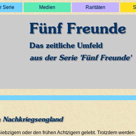
r Serie
Medien
Raritäten
S
Fünf Freunde
Das zeitliche Umfeld
aus der Serie 'Fünf Freunde'
m Nachkriegsengland
ebzigern oder den frühen Achtzigern gelebt. Trotzdem werden d