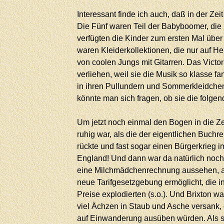
Interessant finde ich auch, daß in der Z
Die Fünf waren Teil der Babyboomer, di
verfügten die Kinder zum ersten Mal über 
waren Kleiderkollektionen, die nur auf 
von coolen Jungs mit Gitarren. Das Vict
verliehen, weil sie die Musik so klasse fa
in ihren Pullundern und Sommerkleidchen,
könnte man sich fragen, ob sie die folgen
Um jetzt noch einmal den Bogen in die Ze
ruhig war, als die der eigentlichen Buchr
rückte und fast sogar einen Bürgerkrieg
England! Und dann war da natürlich noch 
eine Milchmädchenrechnung aussehen, ab
neue Tarifgesetzgebung ermöglicht, die i
Preise explodierten (s.o.). Und Brixton w
viel Ächzen in Staub und Asche versank,
auf Einwanderung ausüben würden. Als sie