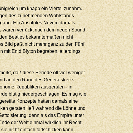
Königreich um knapp ein Viertel zunahm.
 Wegen des zunehmenden Wohlstands
n begann. Ein Absolutes Novum damals
ids waren verrückt nach dem neuen Sound
n den Beatles bekanntermaßen nicht
eses Bild paßt nicht mehr ganz zu den Fünf
 mit Enid Blyton begraben, allerdings
erkt, daß diese Periode oft viel weniger
 Land an den Rand des Generalstreiks
utonome Republiken ausgerufen - in
wurde blutig niedergeschlagen. Es mag wie
ereifte Konzepte hatten damals eine
ocken geraten ließ während die Löhne und
Gettoisierung, denn als das Empire unter
nde der Welt einmal wirklich ihr Recht
ie nicht einfach fortschicken kann,