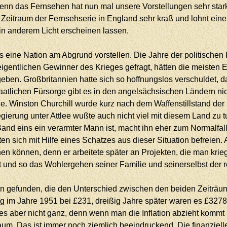
 denn das Fernsehen hat nun mal unsere Vorstellungen sehr stark
Zeitraum der Fernsehserie in England sehr kraß und lohnt eine
in anderem Licht erscheinen lassen.
ine Nation am Abgrund vorstellen. Die Jahre der politischen K
eigentlichen Gewinner des Krieges gefragt, hätten die meisten 
geben. Großbritannien hatte sich so hoffnungslos verschuldet, 
taatlichen Fürsorge gibt es in den angelsächsischen Ländern ni
ge. Winston Churchill wurde kurz nach dem Waffenstillstand der
Regierung unter Attlee wußte auch nicht viel mit diesem Land zu
Band eins ein verarmter Mann ist, macht ihn eher zum Normalfal
 sich mit Hilfe eines Schatzes aus dieser Situation befreien. 
nen können, denn er arbeitete später an Projekten, die man krie
 und so das Wohlergehen seiner Familie und seinerselbst der r
hlen gefunden, die den Unterschied zwischen den beiden Zeitr
 im Jahre 1951 bei £231, dreißig Jahre später waren es £3278, 
r es aber nicht ganz, denn wenn man die Inflation abzieht komm
aum. Das ist immer noch ziemlich beeindruckend. Die finanziell