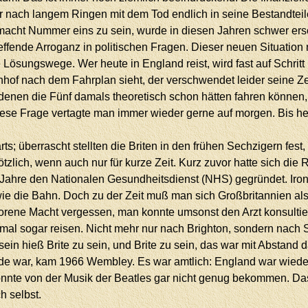
 nach langem Ringen mit dem Tod endlich in seine Bestandteile
macht Nummer eins zu sein, wurde in diesen Jahren schwer ersc
treffende Arroganz in politischen Fragen. Dieser neuen Situati
Lösungswege. Wer heute in England reist, wird fast auf Schritt 
hof nach dem Fahrplan sieht, der verschwendet leider seine Zei
 denen die Fünf damals theoretisch schon hätten fahren können,
ese Frage vertagte man immer wieder gerne auf morgen. Bis heut
ts; überrascht stellten die Briten in den frühen Sechzigern fest
zlich, wenn auch nur für kurze Zeit. Kurz zuvor hatte sich die
Jahre den Nationalen Gesundheitsdienst (NHS) gegründet. Iron
ie die Bahn. Doch zu der Zeit muß man sich Großbritannien als 
lorene Macht vergessen, man konnte umsonst den Arzt konsult
l sogar reisen. Nicht mehr nur nach Brighton, sondern nach 
in hieß Brite zu sein, und Brite zu sein, das war mit Abstand d
de war, kam 1966 Wembley. Es war amtlich: England war wieder 
onnte von der Musik der Beatles gar nicht genug bekommen. Das 
ch selbst.