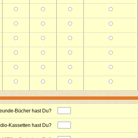
Freunde-Bücher hast Du?
udio-Kassetten hast Du?