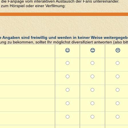
 die Fanpage vom interaktiven Austausch der Fans untereinander.
 zum Hörspiel oder einer Verfilmung:
e Angaben sind freiwillig und werden in keiner Weise weitergegeb
g zu bekommen, solltet Ihr möglichst diversifiziert antworten (also bi