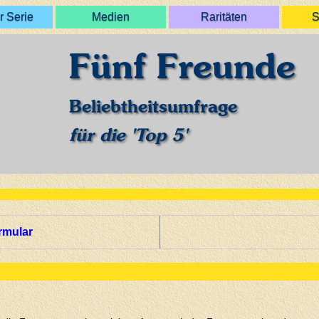
r Serie
Medien
Raritäten
S
Fünf Freunde
Beliebtheitsumfrage
für die 'Top 5'
rmular