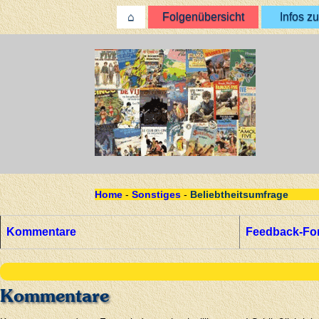
⌂
Folgenübersicht
Infos zu
Home
-
Sonstiges
-
Beliebtheitsumfrage
Kommentare
Feedback-Fo
Kommentare