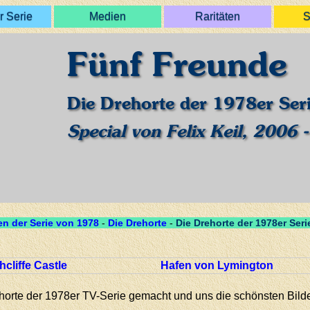
r Serie
Medien
Raritäten
S
Fünf Freunde
Die Drehorte der 1978er Ser
Special von Felix Keil, 2006 -
n der Serie von 1978
-
Die Drehorte
-
Die Drehorte der 1978er Seri
hcliffe Castle
Hafen von Lymington
ehorte der 1978er TV-Serie gemacht und uns die schönsten Bilder