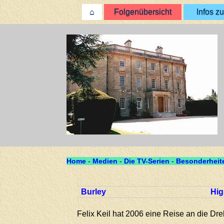
⌂
Folgenübersicht
Infos zu
Home
-
Medien
-
Die TV-Serien
-
Besonderheite
Burley
Hig
Felix Keil hat 2006 eine Reise an die Dr