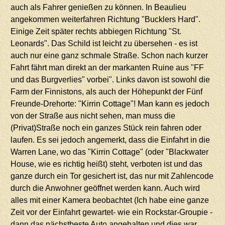
auch als Fahrer genießen zu können. In Beaulieu
angekommen weiterfahren Richtung "Bucklers Hard".
Einige Zeit später rechts abbiegen Richtung "St.
Leonards". Das Schild ist leicht zu übersehen - es ist
auch nur eine ganz schmale Straße. Schon nach kurzer
Fahrt fährt man direkt an der markanten Ruine aus "FF
und das Burgverlies" vorbei". Links davon ist sowohl die
Farm der Finnistons, als auch der Höhepunkt der Fünf
Freunde-Drehorte: "Kirrin Cottage"! Man kann es jedoch
von der Straße aus nicht sehen, man muss die
(Privat)Straße noch ein ganzes Stück rein fahren oder
laufen. Es sei jedoch angemerkt, dass die Einfahrt in die
Warren Lane, wo das "Kirrin Cottage" (oder "Blackwater
House, wie es richtig heißt) steht, verboten ist und das
ganze durch ein Tor gesichert ist, das nur mit Zahlencode
durch die Anwohner geöffnet werden kann. Auch wird
alles mit einer Kamera beobachtet (Ich habe eine ganze
Zeit vor der Einfahrt gewartet- wie ein Rockstar-Groupie -
dann das nächstbeste Auto angehalten und dies war