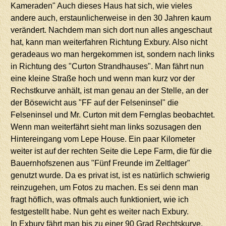
Kameraden" Auch dieses Haus hat sich, wie vieles
andere auch, erstaunlicherweise in den 30 Jahren kaum
verändert. Nachdem man sich dort nun alles angeschaut
hat, kann man weiterfahren Richtung Exbury. Also nicht
geradeaus wo man hergekommen ist, sondern nach links
in Richtung des "Curton Strandhauses". Man fährt nun
eine kleine Straße hoch und wenn man kurz vor der
Rechstkurve anhält, ist man genau an der Stelle, an der
der Bösewicht aus "FF auf der Felseninsel" die
Felseninsel und Mr. Curton mit dem Fernglas beobachtet.
Wenn man weiterfährt sieht man links sozusagen den
Hintereingang vom Lepe House. Ein paar Kilometer
weiter ist auf der rechten Seite die Lepe Farm, die für die
Bauernhofszenen aus "Fünf Freunde im Zeltlager"
genutzt wurde. Da es privat ist, ist es natürlich schwierig
reinzugehen, um Fotos zu machen. Es sei denn man
fragt höflich, was oftmals auch funktioniert, wie ich
festgestellt habe. Nun geht es weiter nach Exbury.
In Exbury fährt man bis zu einer 90 Grad Rechtskurve.