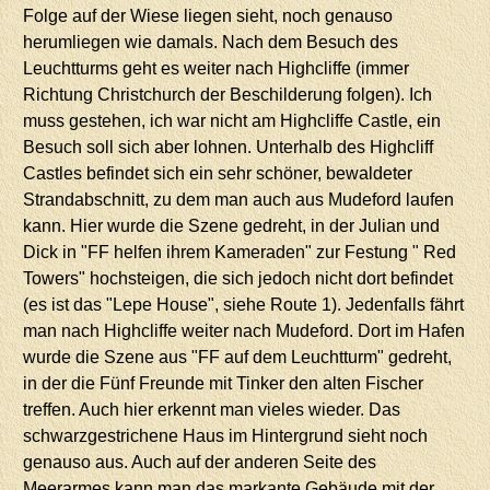
Folge auf der Wiese liegen sieht, noch genauso
herumliegen wie damals. Nach dem Besuch des
Leuchtturms geht es weiter nach Highcliffe (immer
Richtung Christchurch der Beschilderung folgen). Ich
muss gestehen, ich war nicht am Highcliffe Castle, ein
Besuch soll sich aber lohnen. Unterhalb des Highcliff
Castles befindet sich ein sehr schöner, bewaldeter
Strandabschnitt, zu dem man auch aus Mudeford laufen
kann. Hier wurde die Szene gedreht, in der Julian und
Dick in "FF helfen ihrem Kameraden" zur Festung " Red
Towers" hochsteigen, die sich jedoch nicht dort befindet
(es ist das "Lepe House", siehe Route 1). Jedenfalls fährt
man nach Highcliffe weiter nach Mudeford. Dort im Hafen
wurde die Szene aus "FF auf dem Leuchtturm" gedreht,
in der die Fünf Freunde mit Tinker den alten Fischer
treffen. Auch hier erkennt man vieles wieder. Das
schwarzgestrichene Haus im Hintergrund sieht noch
genauso aus. Auch auf der anderen Seite des
Meerarmes kann man das markante Gebäude mit der