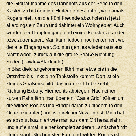
die Großaufnahme des Bahnhofs aus der Serie in den
Kasten zu bekommen. Hinter dem Bahnhof, wo damals
Rogers hielt, um die Fünf Freunde abzuholen ist jetzt
allerdings ein Zaun und dahinter ein Wohngebiet. Auch
wurden der Haupteingang und einige Fenster verändert
bzw. zugemauert. Man kann jedoch noch erkennen, wo
der alte Eingang war. So, nun geht es wieder raus aus
Marchwood, zurück auf die große Straße Richtung
Süden (Fawley/Blackfield).
In Blackfield angekommen fährt man etwa bis in die
Ortsmitte bis links eine Tankstelle kommt. Dort ist ein
kleines Straßenschild, das man leicht übersieht,
Richtung Exbury. Hier rechts abbiegen. Nach einer
kurzen Fahrt fährt man über ein "Cattle Grid" (Gitter, um
die wilden Ponies und Rinder daran zu hindern in den
Ort reinzulaufen) und ist direkt im New Forest! Mich hat
es absolut fasziniert wie man aus dem Ort herausfährt
und auf einmal in einer komplett anderen Landschaft mit
Heidekraut, Stechginster, Farn und wilden Ponies ist.