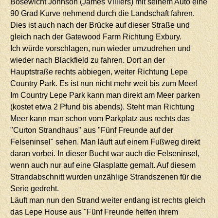
Bösewicht Johnson (James Villiers) mit seinem Auto eine
90 Grad Kurve nehmend durch die Landschaft fahren.
Dies ist auch nach der Brücke auf dieser Straße und
gleich nach der Gatewood Farm Richtung Exbury.
Ich würde vorschlagen, nun wieder umzudrehen und
wieder nach Blackfield zu fahren. Dort an der
Hauptstraße rechts abbiegen, weiter Richtung Lepe
Country Park. Es ist nun nicht mehr weit bis zum Meer!
Im Country Lepe Park kann man direkt am Meer parken
(kostet etwa 2 Pfund bis abends). Steht man Richtung
Meer kann man schon vom Parkplatz aus rechts das
"Curton Strandhaus" aus "Fünf Freunde auf der
Felseninsel" sehen. Man läuft auf einem Fußweg direkt
daran vorbei. In dieser Bucht war auch die Felseninsel,
wenn auch nur auf eine Glasplatte gemalt. Auf diesem
Strandabschnitt wurden unzählige Strandszenen für die
Serie gedreht.
Läuft man nun den Strand weiter entlang ist rechts gleich
das Lepe House aus "Fünf Freunde helfen ihrem