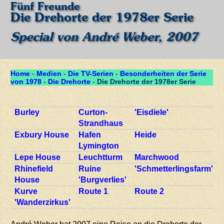
Fünf Freunde
Die Drehorte der 1978er Serie
Special von André Weber, 2007
Home
-
Medien
-
Die TV-Serien
-
Besonderheiten der Serie
von 1978
-
Die Drehorte
-
Die Drehorte der 1978er Serie
Burley
Curton-
'Eisdiele'
Strandhaus
Exbury House
Hafen
Heide
Lymington
Lepe House
Leuchtturm
Marchwood
Rhinefield
Ruine
'Schmetterlingsfarm'
House
'Burgverlies'
Kurve
Route 1
Route 2
'Wanderzirkus'