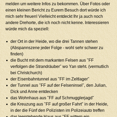
melden um weitere Infos zu bekommen. Über Fotos oder
einen kleinen Bericht zu Eurem Besuch dort würde ich
mich sehr freuen! Vielleicht entdeckt Ihr ja auch noch
andere Drehorte, die ich noch nicht kenne. Interessieren
würde mich da speziell:
der Ort in der Heide, wo die drei Tannen stehen
(Abspannszene jeder Folge - wohl sehr schwer zu
finden)
die Bucht mit dem markanten Felsen aus "FF
verfolgen die Strandräuber" wo Yan steht. (vermutlich
bei Christchurch)
der Eisenbahntunnel aus "FF im Zeltlager"
der Tunnel aus "FF auf der Felseninsel", den Julian,
Dick und Anne entdecken
das Wohnhaus aus "FF auf Schmugglerjagd"
die Kreuzung aus "FF auf großer Fahrt" in der Heide,
in der die Fünf den Polizisten im Polizeiauto treffen
das leerstehende Haus aus "FF wittern ein