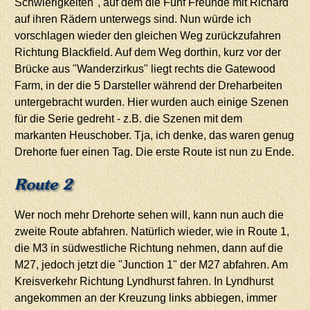
Schwierigkeiten", auf dem die Fünf Freunde mit Richard
auf ihren Rädern unterwegs sind. Nun würde ich
vorschlagen wieder den gleichen Weg zurückzufahren
Richtung Blackfield. Auf dem Weg dorthin, kurz vor der
Brücke aus "Wanderzirkus" liegt rechts die Gatewood
Farm, in der die 5 Darsteller während der Dreharbeiten
untergebracht wurden. Hier wurden auch einige Szenen
für die Serie gedreht - z.B. die Szenen mit dem
markanten Heuschober. Tja, ich denke, das waren genug
Drehorte fuer einen Tag. Die erste Route ist nun zu Ende.
Route 2
Wer noch mehr Drehorte sehen will, kann nun auch die
zweite Route abfahren. Natürlich wieder, wie in Route 1,
die M3 in südwestliche Richtung nehmen, dann auf die
M27, jedoch jetzt die "Junction 1" der M27 abfahren. Am
Kreisverkehr Richtung Lyndhurst fahren. In Lyndhurst
angekommen an der Kreuzung links abbiegen, immer