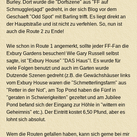
Burley. Dort wurde die "Dorfszene" aus "FF auf
Schmugglerjagd" gedreht, in der sich Blog vor dem
Geschaeft "Odd Spot" mit Barling trifft. Es liegt direkt an
der Hauptstraße und ist nicht zu verfehlen. So, nun ist
auch die Route 2 zu Ende!
Wie schon in Route 1 angemerkt, sollte jeder FF-Fan die
Exbury Gardens besuchen! Wie Gary Russell selbst
sagte, ist "Exbury House" "DAS Haus"!. Es wurde für
viele Folgen benutzt und auch im Garten wurde
Dutzende Szenen gedreht (z.B. die Gewächshäuser links
vom Exbury House waren die "Schmetterlingsfarm" aus
"Retter in der Not", am Top Pond haben die Fünf in
"geraten in Schwierigkeiten" gezeltet und am Jubilee
Pond befand sich der Eingang zur Höhle in "wittern ein
Geheimnis" etc.). Der Eintritt kostet 6,50 Pfund, aber es
lohnt sich absolut.
Wem die Routen gefallen haben, kann sich gerne bei mir