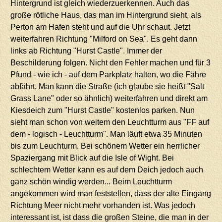
Hintergrund ist gleich wiederzuerkennen. Auch das
große rötliche Haus, das man im Hintergrund sieht, als
Perton am Hafen steht und auf die Uhr schaut. Jetzt
weiterfahren Richtung "Milford on Sea". Es geht dann
links ab Richtung "Hurst Castle". Immer der
Beschilderung folgen. Nicht den Fehler machen und für 3
Pfund - wie ich - auf dem Parkplatz halten, wo die Fähre
abfährt. Man kann die Straße (ich glaube sie heißt "Salt
Grass Lane" oder so ähnlich) weiterfahren und direkt am
Kiesdeich zum "Hurst Castle" kostenlos parken. Nun
sieht man schon von weitem den Leuchtturm aus "FF auf
dem - logisch - Leuchtturm". Man läuft etwa 35 Minuten
bis zum Leuchturm. Bei schönem Wetter ein herrlicher
Spaziergang mit Blick auf die Isle of Wight. Bei
schlechtem Wetter kann es auf dem Deich jedoch auch
ganz schön windig werden... Beim Leuchtturm
angekommen wird man feststellen, dass der alte Eingang
Richtung Meer nicht mehr vorhanden ist. Was jedoch
interessant ist, ist dass die großen Steine, die man in der